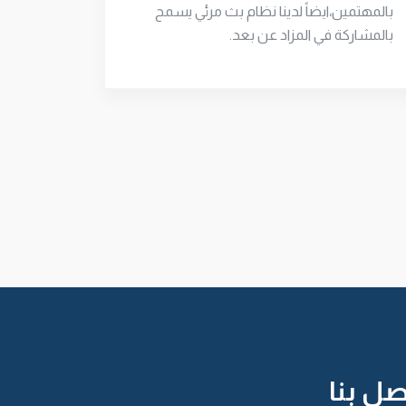
بالمهتمين،ايضاً لدينا نظام بث مرئي يسمح
نفتخر في 
بالمشاركة في المزاد عن بعد.
والمؤهل
وحاصل ع
المبيعات
وادارة ال
صل بنا