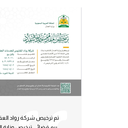
تم ترخيص شركة رواد العق
بيع قضائي ترخيص وزارة ا