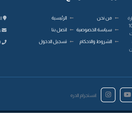
من نحن
الرئيسية
رة
ال
ـامـا طـاقم سعـودي %100
سياسة الخصوصية
اتصل بنا
a
ت
الشروط والاحكام
تسجيل الدخول
9
ن
انستجرام الدره