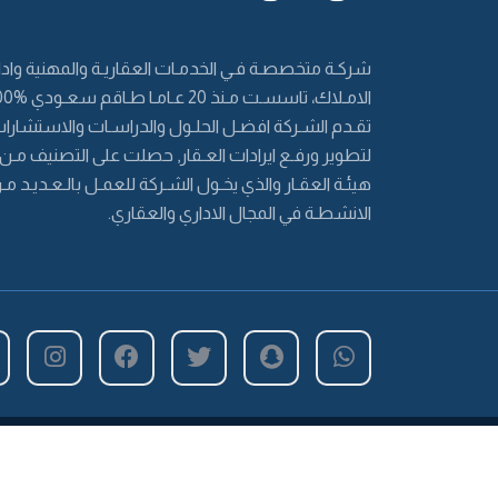
شركـة متخصصـة فـي الخدمـات العقاريـة والمهنية وادا
الامـلاك، تاسسـت مـنذ 20 ع
تقـدم الشـركة افضـل الحلـول والدراسـات والاستشارا
لتطوير ورفـع ايرادات العـقار, حصلت على التصنيف مـن
هيئـة العقـار والذي يخـول الشـركة للعمـل بالـعـديـد مـ
الانشطـة في المجال الاداري والعقاري.
جميع الحقوق محفوظه © 2026 شركة الرواد المتحدة للخدمات العقارية