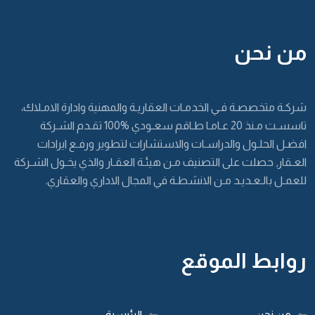
من نحن
شركـة متخصصـة فـي الخدمـات العقاريـة والمهنية وادارة الامـلاك،
تاسسـت مـنذ 20 عـامـا طـاقم سعـودي %100 تقـدم الشـركة
افضـل الحلـول والدراسـات والاستشارات لتطوير ورفـع ايرادات
العـقار, حصلت على التصنيف مـن هيئـة العقـار والذي يخـول الشـركة
للعمـل بالـعـديـد مـن الانشطـة في المجال الاداري والعقاري.
روابط الموقع
من نحن
الرئيسية