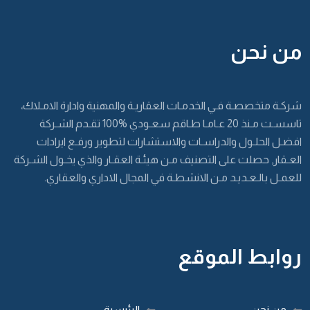
من نحن
شركـة متخصصـة فـي الخدمـات العقاريـة والمهنية وادارة الامـلاك،
تاسسـت مـنذ 20 عـامـا طـاقم سعـودي %100 تقـدم الشـركة
افضـل الحلـول والدراسـات والاستشارات لتطوير ورفـع ايرادات
العـقار, حصلت على التصنيف مـن هيئـة العقـار والذي يخـول الشـركة
للعمـل بالـعـديـد مـن الانشطـة في المجال الاداري والعقاري.
روابط الموقع
من نحن
الرئيسية