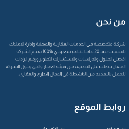
من نحن
شركـة متخصصـة فـي الخدمـات العقاريـة والمهنية وادارة الامـلاك،
تاسسـت مـنذ 20 عـامـا طـاقم سعـودي %100 تقـدم الشـركة
افضـل الحلـول والدراسـات والاستشارات لتطوير ورفـع ايرادات
العـقار, حصلت على التصنيف مـن هيئـة العقـار والذي يخـول الشـركة
للعمـل بالـعـديـد مـن الانشطـة في المجال الاداري والعقاري.
روابط الموقع
من نحن
الرئيسية