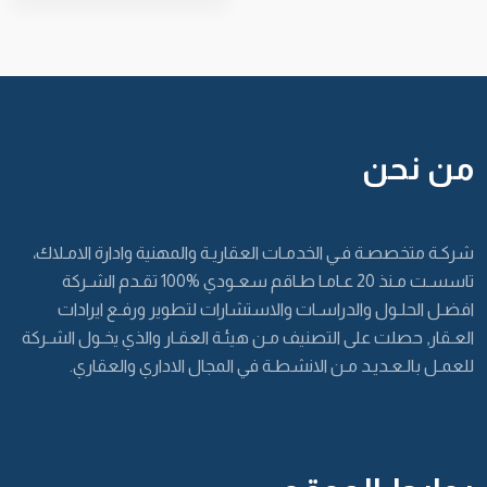
من نحن
شركـة متخصصـة فـي الخدمـات العقاريـة والمهنية وادارة الامـلاك،
تاسسـت مـنذ 20 عـامـا طـاقم سعـودي %100 تقـدم الشـركة
افضـل الحلـول والدراسـات والاستشارات لتطوير ورفـع ايرادات
العـقار, حصلت على التصنيف مـن هيئـة العقـار والذي يخـول الشـركة
للعمـل بالـعـديـد مـن الانشطـة في المجال الاداري والعقاري.