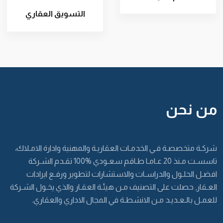
التسويق العقاري
من نحن
شركـة متخصصـة فـي الخدمـات العقاريـة والمهنية وادارة الامـلاك،
تاسسـت مـنذ 20 عـامـا طـاقم سعـودي %100 تقـدم الشـركة
افضـل الحلـول والدراسـات والاستشارات لتطوير ورفـع ايرادات
العـقار, حصلت على التصنيف مـن هيئـة العقـار والذي يخـول الشـركة
للعمـل بالـعـديـد مـن الانشطـة في المجال الاداري والعقاري.