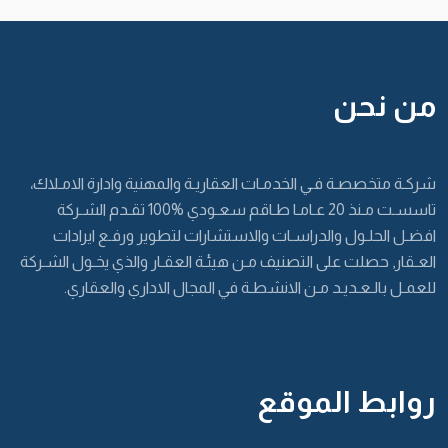
من نحن
شركـة متخصصـة فـي الخدمـات العقاريـة والمهنية وادارة الامـلاك،
تاسسـت مـنذ 20 عـامـا طـاقم سعـودي %100 تقـدم الشـركة
افضـل الحلـول والدراسـات والاستشارات لتطوير ورفـع ايرادات
العـقار, حصلت على التصنيف مـن هيئـة العقـار والذي يخـول الشـركة
للعمـل بالـعـديـد مـن الانشطـة في المجال الاداري والعقاري.
روابط الموقع